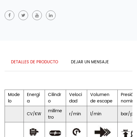
DETALLES DE PRODUCTO
DEJAR UN MENSAJE
Mode
Energí
Cilindr
Veloci
Volumen
Presión
lo
a
o
dad
de escape
nomina
milíme
r/min
l/min
bar/psi
CV/KW
tro