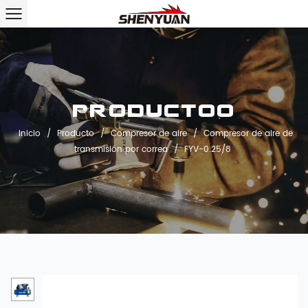
Productoo
Inicio
/
Producto
/
Compresor de aire
/
Compresor de aire de
transmisión por correa
/
FYV-0.25/8