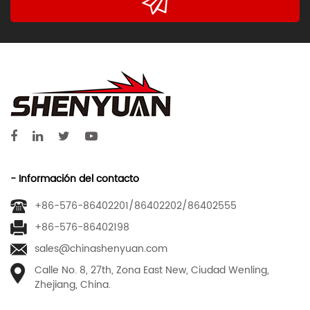
- Información del contacto
+86-576-86402201/86402202/86402555
+86-576-86402198
sales@chinashenyuan.com
Calle No. 8, 27th, Zona East New, Ciudad Wenling,
Zhejiang, China.