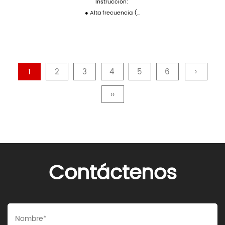
Instrucción:
● Alta frecuencia (...
1
2
3
4
5
6
›
››
Contáctenos