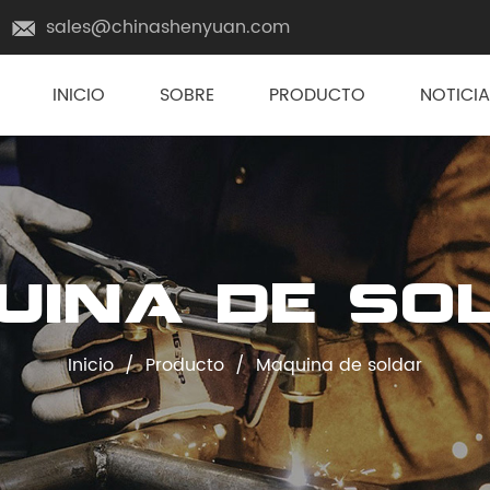
sales@chinashenyuan.com
INICIO
SOBRE
PRODUCTO
NOTICIA
uina de so
Inicio
/
Producto
/
Maquina de soldar