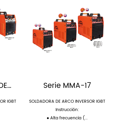
DE
Serie MMA-17
Se
HO
OR IGBT
SOLDADORA DE ARCO INVERSOR IGBT
SOLDAD
Instrucción:
● Alta frecuencia (...