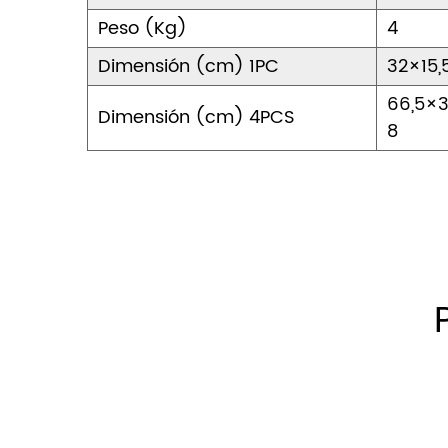
Peso (Kg)
4
Dimensión (cm) 1PC
32×15,
66,5×3
Dimensión (cm) 4PCS
8