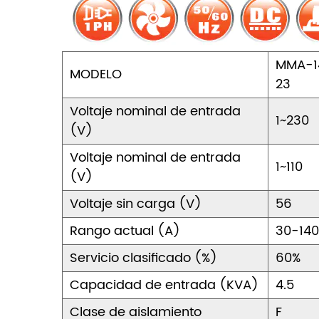
MMA-1
MODELO
23
Voltaje nominal de entrada
1~230
(V)
Voltaje nominal de entrada
1~110
(V)
Voltaje sin carga (V)
56
Rango actual (A)
30-140
Servicio clasificado (%)
60%
Capacidad de entrada (KVA)
4.5
Clase de aislamiento
F