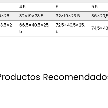
4.5
5
5.5
5×26
32×19×23.5
32×19×23.5
36×20,
3,5×2
66,5×40,5×25,
72,5×40,5×25,
74,5×4
5
5
Productos Recomendado