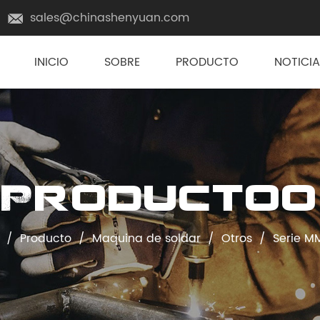
sales@chinashenyuan.com
INICIO
SOBRE
PRODUCTO
NOTICIA
Productoo
/
Producto
/
Maquina de soldar
/
Otros
/
Serie M