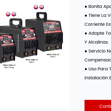
● Bonita Apa
● Tiene La V
Corriente Es
● Adopte To
Y Alcalinas.
● Servicio N
Compensaci
● Uso Para 
Instalación E
Cont