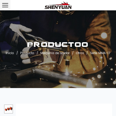
Productoo
Inicio
/
Producto
/
Maquina de soldar
/
Otros
/
Serie MMA-17