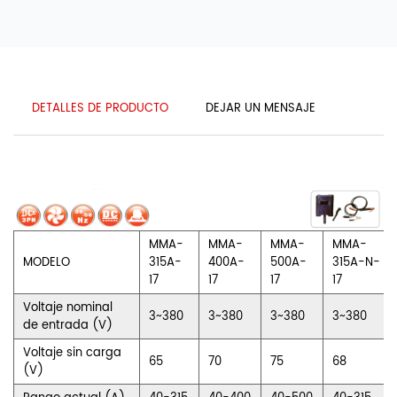
DETALLES DE PRODUCTO
DEJAR UN MENSAJE
MMA-
MMA-
MMA-
MMA-
MODELO
315A-
400A-
500A-
315A-N-
17
17
17
17
Voltaje nominal
3~380
3~380
3~380
3~380
de entrada (V)
Voltaje sin carga
65
70
75
68
(V)