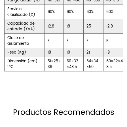
Rango actual (A)
40-315
40-400
40-500
40-315
Servicio
60%
60%
60%
60%
clasificado (%)
Capacidad de
12.8
18
25
12.8
entrada (KVA)
Clase de
F
F
F
F
aislamiento
Peso (Kg)
18
19
21
19
Dimensión (cm)
51×25×
60×32
64×34
60×32×4
1PC
39
×48.5
×50
8.5
Productos Recomendados