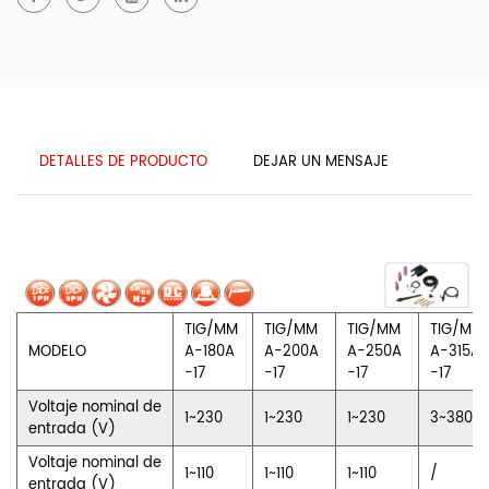
DETALLES DE PRODUCTO
DEJAR UN MENSAJE
TIG/MM
TIG/MM
TIG/MM
TIG/MM
MODELO
A-180A
A-200A
A-250A
A-315A
-17
-17
-17
-17
Voltaje nominal de
1~230
1~230
1~230
3~380
entrada (V)
Voltaje nominal de
1~110
1~110
1~110
/
entrada (V)