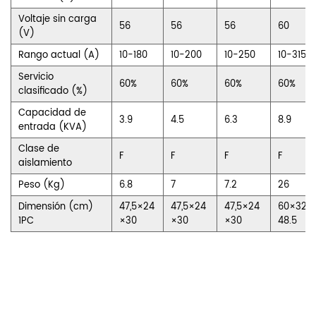
Voltaje sin carga
56
56
56
60
(V)
Rango actual (A)
10-180
10-200
10-250
10-315
Servicio
60%
60%
60%
60%
clasificado (%)
Capacidad de
3.9
4.5
6.3
8.9
entrada (KVA)
Clase de
F
F
F
F
aislamiento
Peso (Kg)
6.8
7
7.2
26
Dimensión (cm)
47,5×24
47,5×24
47,5×24
60×32×
1PC
×30
×30
×30
48.5