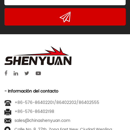
- Información del contacto
+86-576-86402201/86402202/86402555
+86-576-86402198
sales@chinashenyuan.com
Calle No. 8, 27th, Zona East New, Ciudad Wenling,