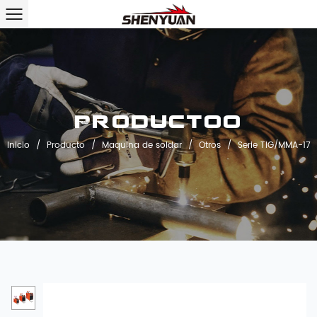
Productoo
Inicio
/
Producto
/
Maquina de soldar
/
Otros
/
Serie TIG/MMA-17