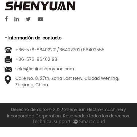
- Información del contacto
+86-576-86402201/86402202/86402555
+86-576-86402198
sales@chinashenyuan.com
Calle No. 8, 27th, Zona East New, Ciudad Wenling,
Zhejiang, China.
Derecho de autor© 2022 Shenyuan Electro-machinery
Incorporated Corporation. Reservados todos los derechos.