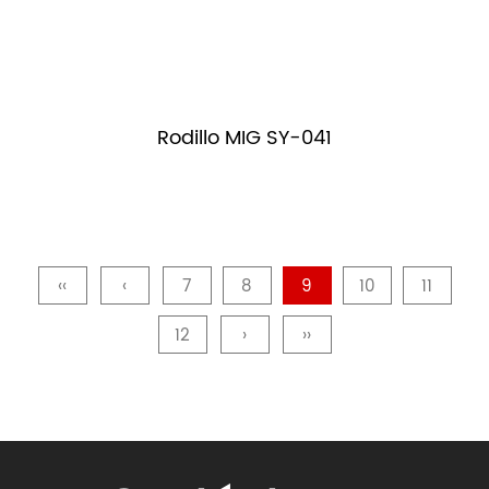
Rodillo MIG SY-041
‹‹
‹
7
8
9
10
11
12
›
››