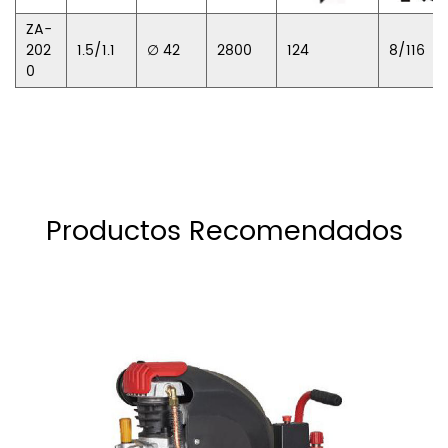
ZA-
202
1.5/1.1
∅ 42
2800
124
8/116
0
Productos Recomendados