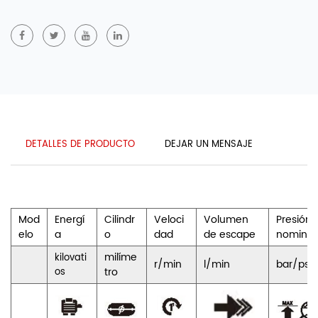
DETALLES DE PRODUCTO
DEJAR UN MENSAJE
Mod
Energí
Cilindr
Veloci
Volumen
Presión
elo
a
o
dad
de escape
nominal
milíme
kilovati
r/min
l/min
bar/psi
os
tro