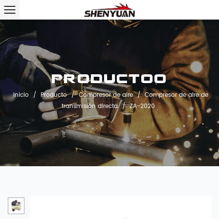
Productoo
Inicio
/
Producto
/
Compresor de aire
/
Compresor de aire de
transmisión directa
/
ZA-2020