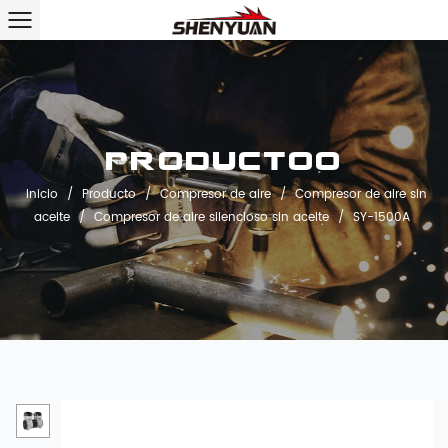
Productoo
Inicio
/
Producto
/
Compresor de aire
/
Compresor de aire sin
aceite
/
Compresor de aire silencioso sin aceite
/
SY-1500A