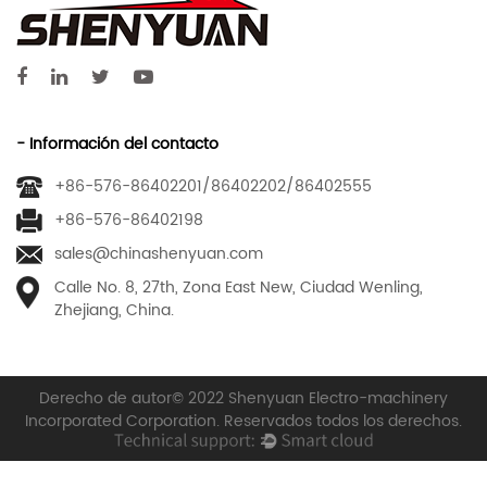
- Información del contacto
+86-576-86402201/86402202/86402555
+86-576-86402198
sales@chinashenyuan.com
Calle No. 8, 27th, Zona East New, Ciudad Wenling,
Zhejiang, China.
Derecho de autor© 2022 Shenyuan Electro-machinery
Incorporated Corporation. Reservados todos los derechos.