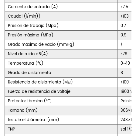
Corriente de entrada (A)
≤7.5
Caudal (l/min)}
≥103
Presión de trabajo (Mpa)
0.7
Presión máxima (MPa)
0.9
Grado máximo de vacío (mmHg)
/
Nivel de ruido dB(A)
≤79
Temperatura (℃)
0~40
Grado de aislamiento
B
Resistencia de aislamiento (MΩ)
≥100
Fuerza de resistencia de voltaje
1800 V, 
Protector térmico (℃）
Reinici
Tamaño (mm)
306×16
Instale el diámetro. (mm)
243×127
TNP
sol 1/2